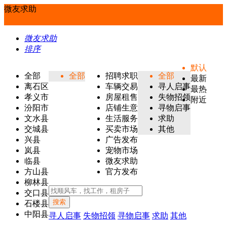
微友求助
微友求助
排序
默认
全部
全部
招聘求职
全部
最新
离石区
车辆交易
寻人启事
最热
孝义市
房屋租售
失物招领
附近
汾阳市
店铺生意
寻物启事
文水县
生活服务
求助
交城县
买卖市场
其他
兴县
广告发布
岚县
宠物市场
临县
微友求助
方山县
官方发布
柳林县
交口县
搜索
石楼县
中阳县
寻人启事
失物招领
寻物启事
求助
其他