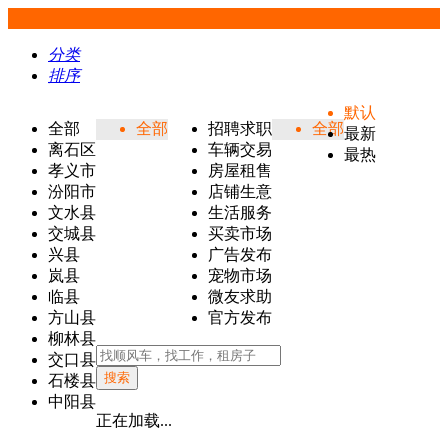
分类
排序
默认
全部
全部
招聘求职
全部
最新
离石区
车辆交易
最热
孝义市
房屋租售
汾阳市
店铺生意
文水县
生活服务
交城县
买卖市场
兴县
广告发布
岚县
宠物市场
临县
微友求助
方山县
官方发布
柳林县
交口县
搜索
石楼县
中阳县
正在加载...