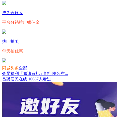
成为合伙人
平台分销推广赚佣金
热门抽奖
每天抽优惠
同城头条
全部
会员福利「邀请有礼」排行榜公布...
吕梁便民在线
10087人看过