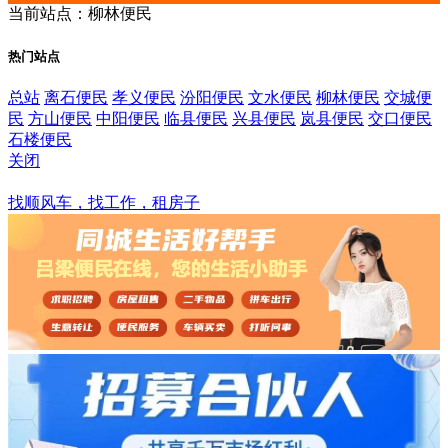
当前站点：柳林便民
热门站点
总站
离石便民
孝义便民
汾阳便民
文水便民
柳林便民
交城便
民
方山便民
中阳便民
临县便民
兴县便民
岚县便民
交口便民
石楼便民
关闭
柳林便民
找顺风车，找工作，租房子