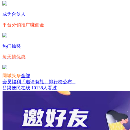
成为合伙人
平台分销推广赚佣金
热门抽奖
每天抽优惠
同城头条
全部
会员福利「邀请有礼」排行榜公布...
吕梁便民在线
10138人看过