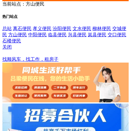
当前站点：方山便民
热门站点
总站
离石便民
孝义便民
汾阳便民
文水便民
柳林便民
交城便
民
方山便民
中阳便民
临县便民
兴县便民
岚县便民
交口便民
石楼便民
关闭
方山便民
找顺风车，找工作，租房子