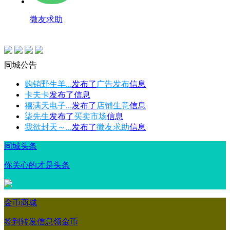
微友求助
同城公告
购销野生羊...
发布了
广告发布
信息
卡夫卡
发布了
信息
禧满天电子...
发布了
店铺生意
信息
柒先生
发布了
买卖市场
信息
我欲封天～...
发布了
微友求助
信息
同城头条
你关心的才是头条
金币商城
签到转发信息领金币