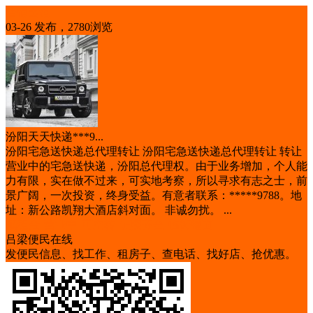
店铺出租
03-26 发布，2780浏览
汾阳天天快递***9...
汾阳宅急送快递总代理转让 汾阳宅急送快递总代理转让 转让
营业中的宅急送快递，汾阳总代理权。由于业务增加，个人能
力有限，实在做不过来，可实地考察，所以寻求有志之士，前
景广阔，一次投资，终身受益。有意者联系：*****9788。地
址：新公路凯翔大酒店斜对面。 非诚勿扰。 ...
低租金
营业中
可空转
证照齐全
临街铺面
吕梁便民在线
发便民信息、找工作、租房子、查电话、找好店、抢优惠。