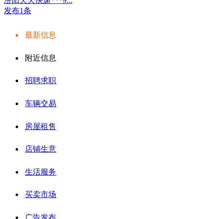
汾阳天天快递***9...
发布1条
最新信息
附近信息
招聘求职
车辆交易
房屋租售
店铺生意
生活服务
买卖市场
广告发布